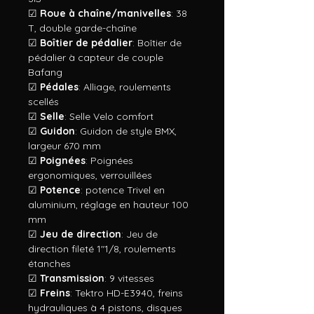
☑
Roue à chaîne/manivelles
: 38
T, double garde-chaîne
☑
Boîtier de pédalier
: Boîtier de
pédalier à capteur de couple
Bafang
☑
Pédales
: Alliage, roulements
scellés
☑
Selle
: Selle Velo comfort
☑
Guidon
: Guidon de style BMX,
largeur 670 mm
☑
Poignées
: Poignées
ergonomiques, verrouillées
☑
Potence
: potence Trivel en
aluminium, réglage en hauteur 100
mm
☑
Jeu de direction
: Jeu de
direction fileté 1"1/8, roulements
étanches
☑
Transmission
: 9 vitesses
☑
Freins
: Tektro HD-E3940, freins
hydrauliques à 4 pistons, disques