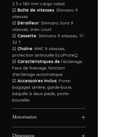
2.3 x 180 mm cargo rated
☑
Boîte de vitesses
: Shimano 9
vitesses
☑
Dérailleur
: Shimano Sora 9
vitesses, train court
☑
Cassette
: Shimano 9 vitesses, 11-
32 T
☑
Chaîne
: KMC 9 vitesses,
protection antirouille EcoProteQ
☑
Caractéristiques de
l'éclairage :
Feux de freinage, fonction
d'éclairage automatique
☑
Accessoires inclus
: Porte-
bagages arrière, garde-boue,
béquille à deux pieds, porte-
bouteille.
Motorisation
☑
Niveaux d'assistance
: 5 niveaux
Dimensions
d'assistance au pédalage +