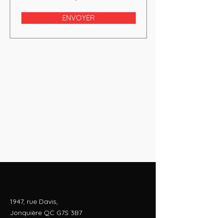
ENVOYER
1947, rue Davis,
Jonquière QC G7S 3B7