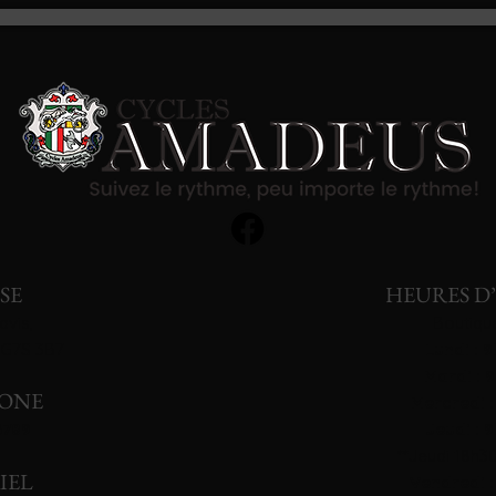
SE
HEURES D
avis,
Boutique
 G7S 3B7
Lundi : 
Mardi : 
ONE
Mercredi :
3789
Jeudi : 
**Jeudi 18h30
IEL
Vendredi :