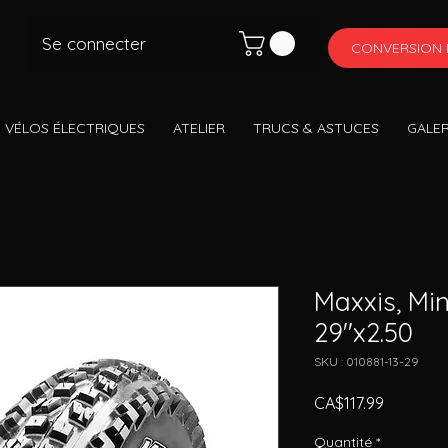
Se connecter
CONVERSION 
 VÉLOS ÉLECTRIQUES
ATELIER
TRUCS & ASTUCES
GALER
Maxxis, Mi
29''x2.50
SKU : 010881-13-29
Prix
CA$117.99
Quantité
*