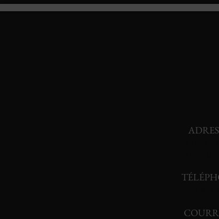
ADRES
1947, rue D
Jonquière QC
TÉLÉPH
418-512-
COURR