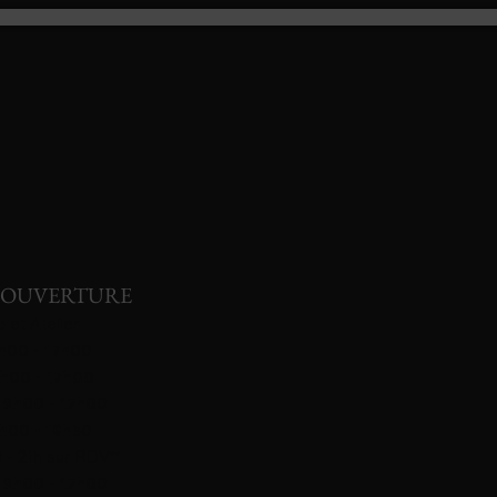
’OUVERTURE
 et Atelier
9h00 - 17h00
9h00 - 17h00
 9h00 - 17h00
9h00 - 18h30
 - 21h sur RDV**
 9h00 - 17h00