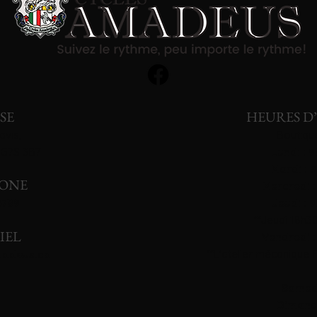
SE
HEURES D
avis,
Boutique
 G7S 3B7
Lundi : 
Mardi : 
ONE
Mercredi :
3789
Jeudi : 
**Jeudi 18h30
IEL
Vendredi :
**L'atelier mécanique 
madeus.ca
Samed
Dimanc