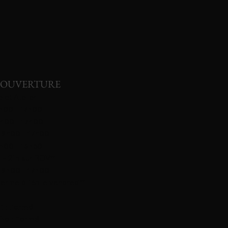
’OUVERTURE
 et Atelier
9h00 - 17h00
9h00 - 17h00
 9h00 - 17h00
9h00 - 18h30
 - 21h sur RDV**
 9h00 - 17h00
Ferme à 16h le vendredi**
i : Fermé
he : Fermé