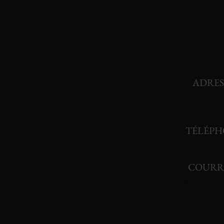
ADRES
1947, rue D
Jonquière QC
TÉLÉPH
418-512-
COURR
info@cyclesa